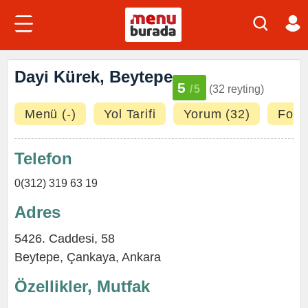
Dayi Kürek, Beytepe
5
/5
(32 reyting)
Menü (-)
Yol Tarifi
Yorum (32)
Fotoğ
Telefon
0(312) 319 63 19
Adres
5426. Caddesi, 58
Beytepe
,
Çankaya
,
Ankara
Özellikler, Mutfak