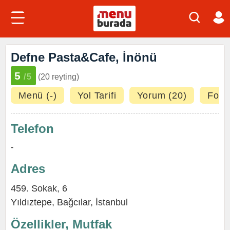
Defne Pasta&Cafe, İnönü
5
/5
(20 reyting)
Menü (-)
Yol Tarifi
Yorum (20)
Fotoğ
Telefon
-
Adres
459. Sokak, 6
Yıldıztepe
,
Bağcılar
,
İstanbul
Özellikler, Mutfak