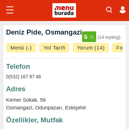
Deniz Pide, Osmangazi
5
/5
(14 reyting)
Menü (-)
Yol Tarifi
Yorum (14)
Fotoğ
Telefon
0(532) 167 87 48
Adres
Kemer Sokak, 56
Osmangazi
,
Odunpazarı
,
Eskişehir
Özellikler, Mutfak