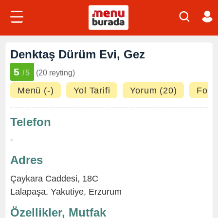
Denktaş Dürüm Evi, Gez
5
/5
(20 reyting)
Menü (-)
Yol Tarifi
Yorum (20)
Fotoğ
Telefon
-
Adres
Çaykara Caddesi, 18C
Lalapaşa
,
Yakutiye
,
Erzurum
Özellikler, Mutfak