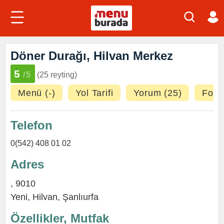
Döner Durağı, Hilvan Merkez
5
/5
(25 reyting)
Menü (-)
Yol Tarifi
Yorum (25)
Fotoğ
Telefon
0(542) 408 01 02
Adres
, 9010
Yeni
,
Hilvan
,
Şanlıurfa
Özellikler, Mutfak