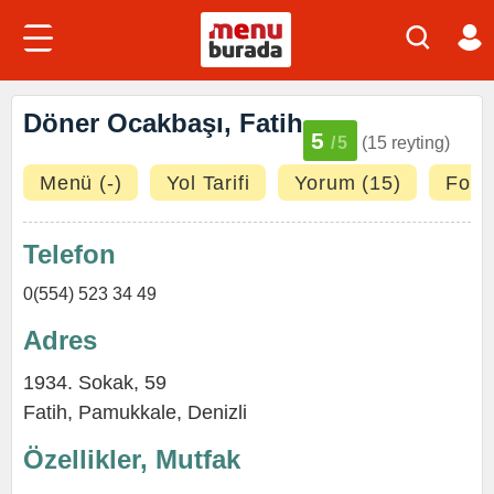
Döner Ocakbaşı, Fatih
5
/5
(15 reyting)
Menü (-)
Yol Tarifi
Yorum (15)
Fotoğ
Telefon
0(554) 523 34 49
Adres
1934. Sokak, 59
Fatih
,
Pamukkale
,
Denizli
Özellikler, Mutfak