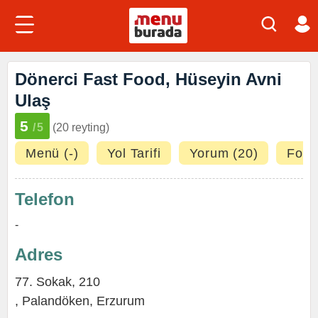
Dönerci Fast Food, Hüseyin Avni
Ulaş
5
/5
(20 reyting)
Menü (-)
Yol Tarifi
Yorum (20)
Fotoğ
Telefon
-
Adres
77. Sokak, 210
,
Palandöken
,
Erzurum