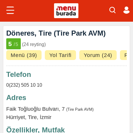
Döneres, Tire (Tire Park AVM)
5
/5
(24 reyting)
Menü (39)
Yol Tarifi
Yorum (24)
Fot
Telefon
0(232) 505 10 10
Adres
Faik Toğluoğlu Bulvarı, 7
(
Tire Park AVM
)
Hürriyet,
Tire
,
İzmir
Özellikler, Mutfak