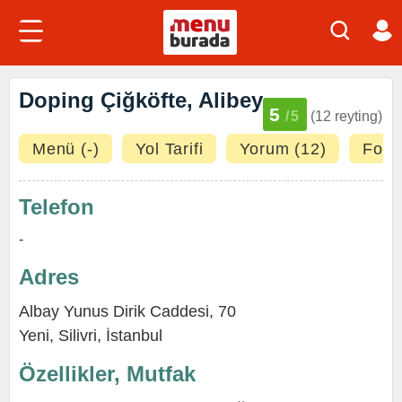
Doping Çiğköfte, Alibey
5
/5
(12 reyting)
Menü (-)
Yol Tarifi
Yorum (12)
Fotoğ
Telefon
-
Adres
Albay Yunus Dirik Caddesi, 70
Yeni
,
Silivri
,
İstanbul
Özellikler, Mutfak