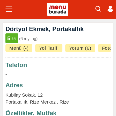
Dörtyol Ekmek, Portakallık
5
/5
(6 reyting)
Menü (-)
Yol Tarifi
Yorum (6)
Fotoğr
Telefon
-
Adres
Kubilay Sokak, 12
Portakallık,
Rize Merkez
,
Rize
Özellikler, Mutfak