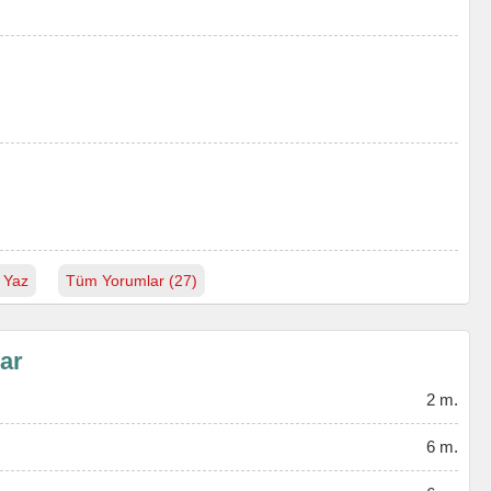
 Yaz
Tüm Yorumlar (27)
lar
2 m.
6 m.