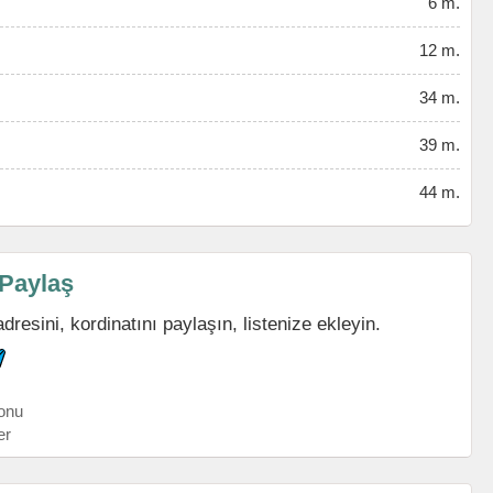
6 m.
12 m.
34 m.
39 m.
44 m.
Paylaş
resini, kordinatını paylaşın, listenize ekleyin.
onu
er