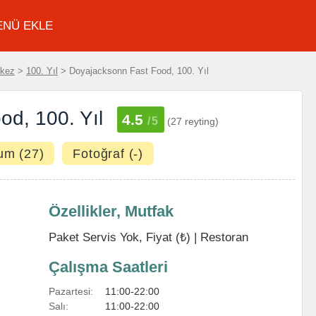
ENÜ EKLE
rkez
>
100. Yıl
> Doyajacksonn Fast Food, 100. Yıl
d, 100. Yıl
4.5
/5
(27 reyting)
um (27)
Fotoğraf (-)
Özellikler, Mutfak
Paket Servis Yok, Fiyat (₺) |
Restoran
Çalışma Saatleri
Pazartesi:
11:00-22:00
Salı:
11:00-22:00