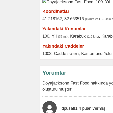
Koordinatlar
41.218162, 32.663516
(Harita ve GPS için 
Yakındaki Konumlar
100. Yıl
,
Karabük
,
Karab
(37 m.)
(1.5 km.)
Yakındaki Caddeler
1003. Cadde
,
Kastamonu Yolu
(139 m.)
Yorumlar
Doyajacksonn Fast Food hakkında yo
oluşturulmuştur.
dpusatl1 4 puan vermiş.