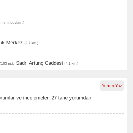
enlem, boylam.)
ük Merkez
(2.7 km.)
,
Sadri Artunç Caddesi
(183 m.)
(4.1 km.)
Yorum Yaz
rumlar ve incelemeler. 27 tane yorumdan