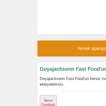
Yemek siparişin
Doyajacksonn Fast Food'u
Doyajacksonn Fast Food'un henüz me
ekleyebilirsin.
Menü
Fotoğrafı