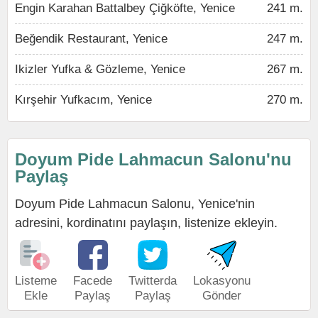
Engin Karahan Battalbey Çiğköfte, Yenice
241 m.
Beğendik Restaurant, Yenice
247 m.
Ikizler Yufka & Gözleme, Yenice
267 m.
Kırşehir Yufkacım, Yenice
270 m.
Doyum Pide Lahmacun Salonu'nu
Paylaş
Doyum Pide Lahmacun Salonu, Yenice'nin
adresini, kordinatını paylaşın, listenize ekleyin.
Listeme
Facede
Twitterda
Lokasyonu
Ekle
Paylaş
Paylaş
Gönder