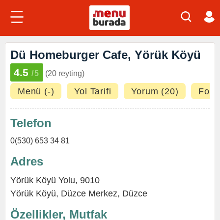
Dü Homeburger Cafe, Yörük Köyü
4.5
/5
(20 reyting)
Menü (-)
Yol Tarifi
Yorum (20)
Fotoğ
Telefon
0(530) 653 34 81
Adres
Yörük Köyü Yolu, 9010
Yörük Köyü
,
Düzce Merkez
,
Düzce
Özellikler, Mutfak