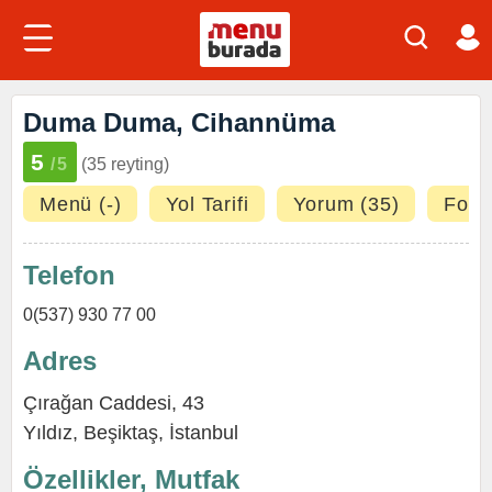
Duma Duma, Cihannüma
5
/5
(35 reyting)
Menü (-)
Yol Tarifi
Yorum (35)
Fotoğ
Telefon
0(537) 930 77 00
Adres
Çırağan Caddesi, 43
Yıldız
,
Beşiktaş
,
İstanbul
Özellikler, Mutfak