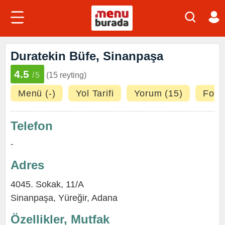
Duratekin Büfe, Sinanpaşa
4.5
/5
(15 reyting)
Menü (-)
Yol Tarifi
Yorum (15)
Fotoğ
Telefon
-
Adres
4045. Sokak, 11/A
Sinanpaşa
,
Yüreğir
,
Adana
Özellikler, Mutfak