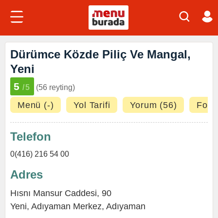
Dürümce Közde Piliç Ve Mangal,
Yeni
5
/5
(56 reyting)
Menü (-)
Yol Tarifi
Yorum (56)
Fotoğ
Telefon
0(416) 216 54 00
Adres
Hısnı Mansur Caddesi, 90
Yeni
,
Adıyaman Merkez
,
Adıyaman