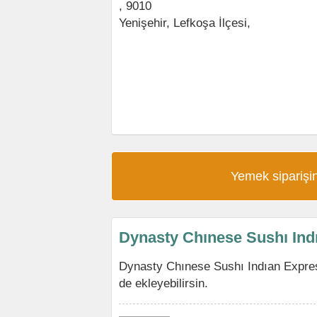
, 9010
Yenişehir
,
Lefkoşa İlçesi
,
Yemek siparişin
Dynasty Chınese Sushı Ind
Dynasty Chınese Sushı Indıan Expre
de ekleyebilirsin.