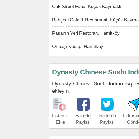
Cuk Street Food, Küçük Kaymaklı
Bahçeci Cafe & Restaurant, Küçük Kaymak
Paşanın Yeri Restoran, Hamitköy
Onbaşı Kebap, Hamitköy
Dynasty Chınese Sushı Ind
Dynasty Chınese Sushı Indıan Express,
ekleyin.
Listeme
Facede
Twitterda
Lokasy
Ekle
Paylaş
Paylaş
Gönd