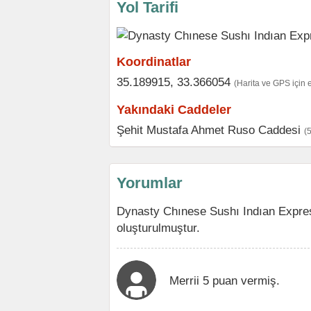
Yol Tarifi
Koordinatlar
35.189915, 33.366054
(Harita ve GPS için 
Yakındaki Caddeler
Şehit Mustafa Ahmet Ruso Caddesi
(
Yorumlar
Dynasty Chınese Sushı Indıan Expres
oluşturulmuştur.
Merrii 5 puan vermiş.