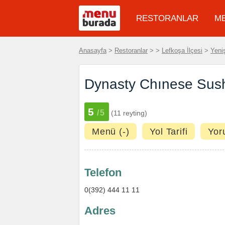
RESTORANLAR
M
Anasayfa
>
Restoranlar
>
>
Lefkoşa İlçesi
>
Yeni
Dynasty Chınese Sushı
5
/5
(11 reyting)
Menü (-)
Yol Tarifi
Yor
Telefon
0(392) 444 11 11
Adres