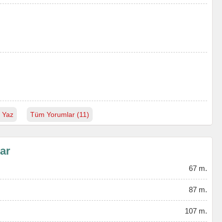
 Yaz
Tüm Yorumlar (11)
lar
67 m.
87 m.
107 m.