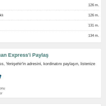
126 m.
lı
126 m.
131 m.
134 m.
ıan Express'i Paylaş
 Yenişehir'in adresini, kordinatını paylaşın, listenize
onu
er