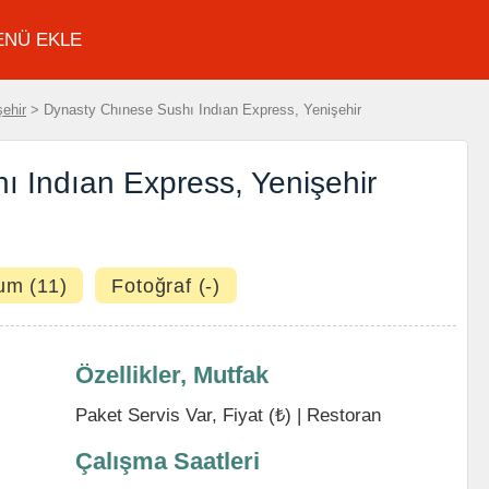
ENÜ EKLE
şehir
> Dynasty Chınese Sushı Indıan Express, Yenişehir
 Indıan Express, Yenişehir
um (11)
Fotoğraf (-)
Özellikler, Mutfak
Paket Servis Var, Fiyat (₺) |
Restoran
Çalışma Saatleri