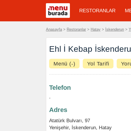
RESTORANLAR
M
Anasayfa
>
Restoranlar
>
Hatay
>
İskenderun
>
Y
Ehl İ Kebap İskenderu
Menü (-)
Yol Tarifi
Yor
Telefon
-
Adres
Atatürk Bulvarı, 97
Yenişehir
,
İskenderun
,
Hatay