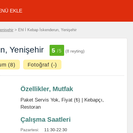
ENÜ EKLE
enişehir
> Ehl İ Kebap İskenderun, Yenişehir
n, Yenişehir
5
/5
(8 reyting)
um (8)
Fotoğraf (-)
Özellikler, Mutfak
Paket Servis Yok, Fiyat (₺) |
Kebapçı
,
Restoran
Çalışma Saatleri
Pazartesi:
11:30-22:30