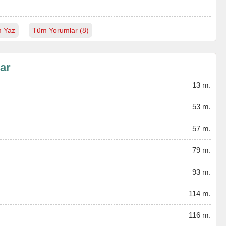
 Yaz
Tüm Yorumlar (8)
lar
13 m.
53 m.
57 m.
79 m.
93 m.
114 m.
116 m.