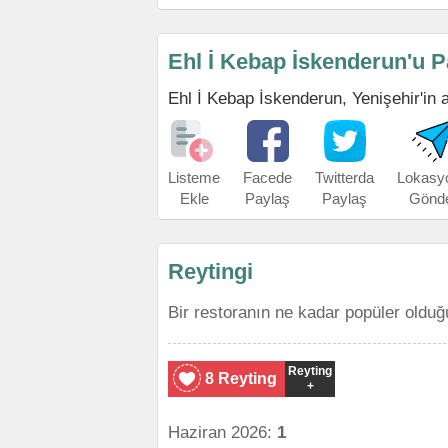
Ehl İ Kebap İskenderun'u P
Ehl İ Kebap İskenderun, Yenişehir'in ad
Listeme
Facede
Twitterda
Lokasy
Ekle
Paylaş
Paylaş
Gönd
Reytingi
Bir restoranın ne kadar popüler olduğ
Reyting
8 Reyting
+
Haziran 2026:
1