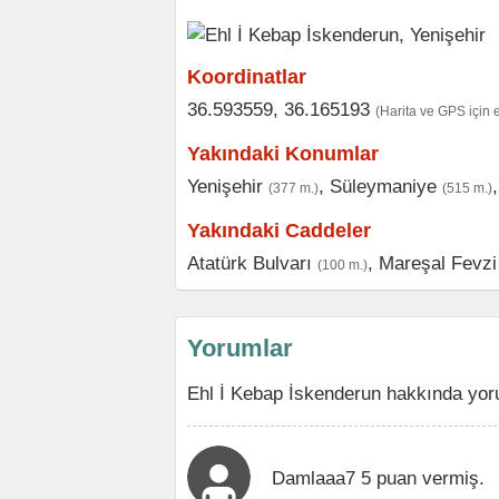
Koordinatlar
36.593559, 36.165193
(Harita ve GPS için 
Yakındaki Konumlar
Yenişehir
,
Süleymaniye
(377 m.)
(515 m.)
Yakındaki Caddeler
Atatürk Bulvarı
,
Mareşal Fevz
(100 m.)
Yorumlar
Ehl İ Kebap İskenderun hakkında yoru
Damlaaa7 5 puan vermiş.