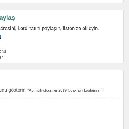
aylaş
resini, kordinatını paylaşın, listenize ekleyin.
onu
er
unu gösterir.
*Ayrıntılı ölçümler 2019 Ocak ayı başlamıştır.