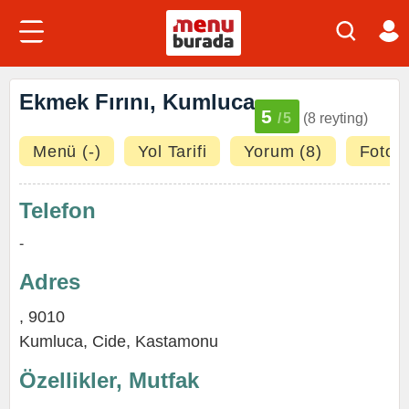
Ekmek Fırını, Kumluca
5
/5
(8 reyting)
Menü (-)
Yol Tarifi
Yorum (8)
Fotoğr
Telefon
-
Adres
, 9010
Kumluca,
Cide
,
Kastamonu
Özellikler, Mutfak