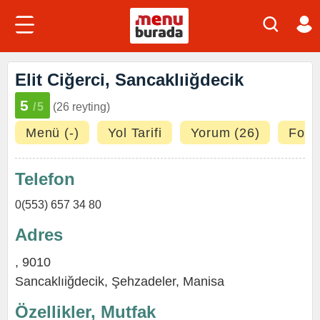
Elit Ciğerci, Sancaklıiğdecik
5
/5
(26 reyting)
Menü (-)
Yol Tarifi
Yorum (26)
Fotoğ
Telefon
0(553) 657 34 80
Adres
, 9010
Sancaklıiğdecik,
Şehzadeler
,
Manisa
Özellikler, Mutfak