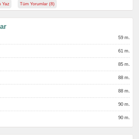
 Yaz
Tüm Yorumlar (8)
lar
59 m.
61 m.
85 m.
88 m.
88 m.
90 m.
90 m.