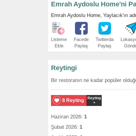
Emrah Aydoslu Home'ni Pa
Emrah Aydoslu Home, Yaylacık'ın adres
Listeme
Facede
Twitterda
Lokasy
Ekle
Paylaş
Paylaş
Gönd
Reytingi
Bir restoranın ne kadar popüler olduğ
Reyting
8 Reyting
+
Haziran 2026:
1
Şubat 2026:
1