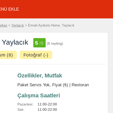
ENÜ EKLE
erkez
>
Yaylacık
> Emrah Aydoslu Home, Yaylacık
Yaylacık
5
/5
(8 reyting)
um (8)
Fotoğraf (-)
Özellikler, Mutfak
Paket Servis Yok, Fiyat (₺) |
Restoran
Çalışma Saatleri
Pazartesi:
11:00-22:00
Salı:
11:00-22:00