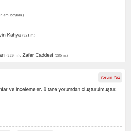
enlem, boylam.)
yin Kahya
(321 m.)
arı
,
Zafer Caddesi
(229 m.)
(285 m.)
Yorum Yaz
r ve incelemeler. 8 tane yorumdan oluşturulmuştur.