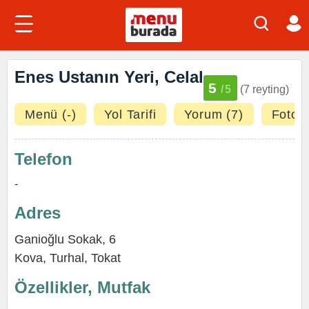
Enes Ustanın Yeri, Celal
5
/5
(7 reyting)
Menü (-)
Yol Tarifi
Yorum (7)
Fotoğr
Telefon
-
Adres
Ganioğlu Sokak, 6
Kova,
Turhal
,
Tokat
Özellikler, Mutfak