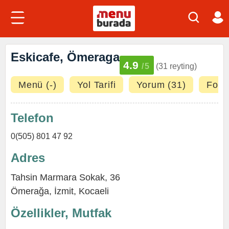
Eskicafe, Ömeraga
4.9
/5
(31 reyting)
Menü (-)
Yol Tarifi
Yorum (31)
Fotoğ
Telefon
0(505) 801 47 92
Adres
Tahsin Marmara Sokak, 36
Ömerağa,
İzmit
,
Kocaeli
Özellikler, Mutfak