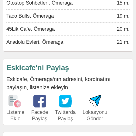
Otostop Sohbetleri, Ömeraga
15 m.
Taco Bulls, Ömeraga
19 m.
45Lik Cafe, Ömeraga
20 m.
Anadolu Evleri, Ömeraga
21 m.
Eskicafe'ni Paylaş
Eskicafe, Ömeraga'nın adresini, kordinatını
paylaşın, listenize ekleyin.
Listeme
Facede
Twitterda
Lokasyonu
Ekle
Paylaş
Paylaş
Gönder