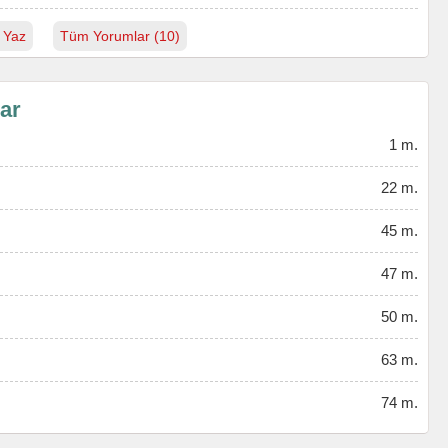
 Yaz
Tüm Yorumlar (10)
lar
1 m.
22 m.
45 m.
47 m.
50 m.
63 m.
74 m.