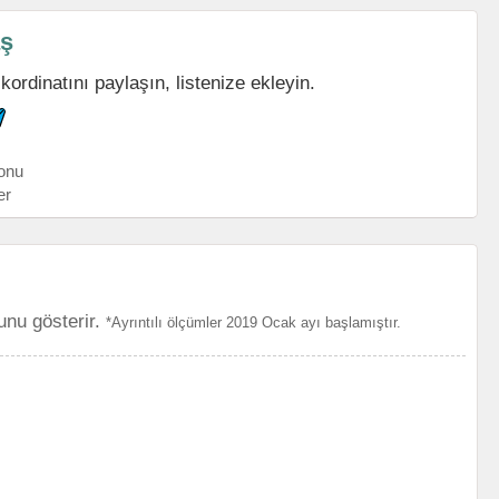
aş
kordinatını paylaşın, listenize ekleyin.
onu
er
unu gösterir.
*Ayrıntılı ölçümler 2019 Ocak ayı başlamıştır.