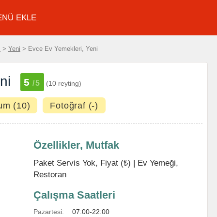
ENÜ EKLE
z
>
Yeni
> Evce Ev Yemekleri, Yeni
ni
5
/5
(10 reyting)
um (10)
Fotoğraf (-)
Özellikler, Mutfak
Paket Servis Yok, Fiyat (₺) |
Ev Yemeği
,
Restoran
Çalışma Saatleri
Pazartesi:
07:00-22:00