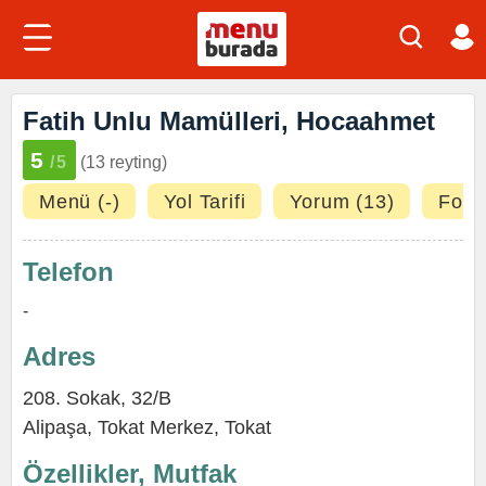
Fatih Unlu Mamülleri, Hocaahmet
5
/5
(13 reyting)
Menü (-)
Yol Tarifi
Yorum (13)
Fotoğ
Telefon
-
Adres
208. Sokak, 32/B
Alipaşa
,
Tokat Merkez
,
Tokat
Özellikler, Mutfak