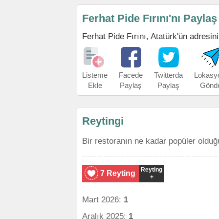
Ferhat Pide Fırını'nı Paylaş
Ferhat Pide Fırını, Atatürk'ün adresini
Listeme
Facede
Twitterda
Lokasy
Ekle
Paylaş
Paylaş
Gönd
Reytingi
Bir restoranın ne kadar popüler olduğ
Reyting
7 Reyting
+
Mart 2026:
1
Aralık 2025:
1