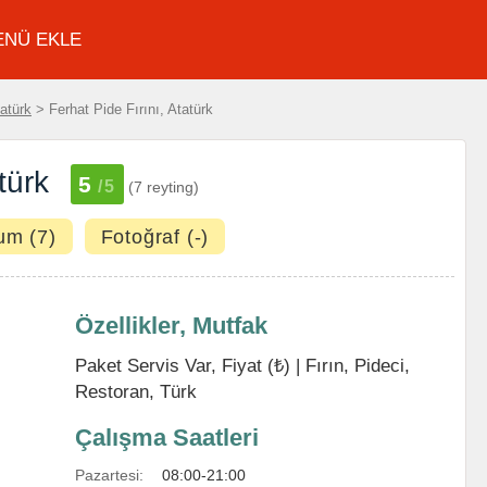
ENÜ EKLE
atürk
> Ferhat Pide Fırını, Atatürk
türk
5
/5
(7 reyting)
um (7)
Fotoğraf (-)
Özellikler, Mutfak
Paket Servis Var, Fiyat (₺) |
Fırın
,
Pideci
,
Restoran
,
Türk
Çalışma Saatleri
Pazartesi:
08:00-21:00