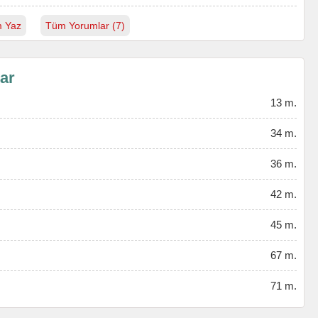
 Yaz
Tüm Yorumlar (7)
lar
13 m.
34 m.
36 m.
42 m.
45 m.
67 m.
71 m.