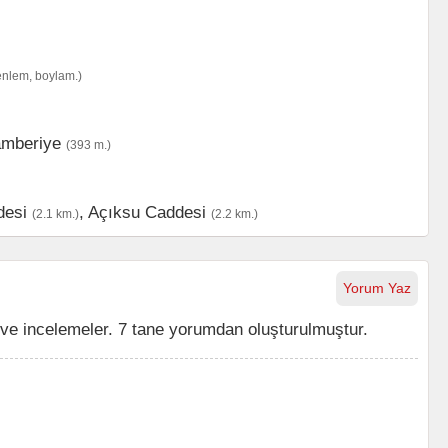
enlem, boylam.)
mberiye
(393 m.)
desi
,
Açıksu Caddesi
(2.1 km.)
(2.2 km.)
Yorum Yaz
 ve incelemeler. 7 tane yorumdan oluşturulmuştur.