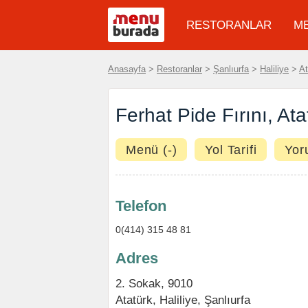
RESTORANLAR
M
Anasayfa
>
Restoranlar
>
Şanlıurfa
>
Haliliye
>
At
Ferhat Pide Fırını, Ata
Menü (-)
Yol Tarifi
Yor
Telefon
0(414) 315 48 81
Adres
2. Sokak, 9010
Atatürk
,
Haliliye
,
Şanlıurfa