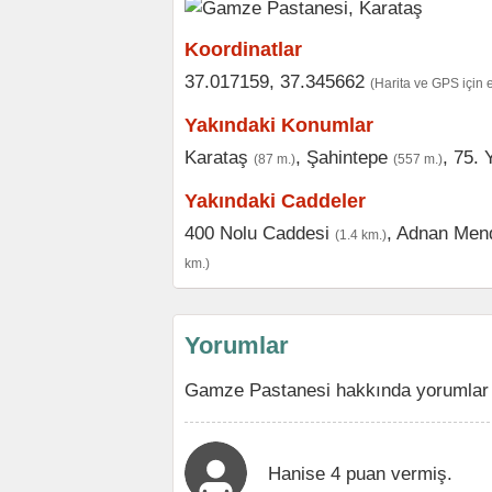
Koordinatlar
37.017159, 37.345662
(Harita ve GPS için 
Yakındaki Konumlar
Karataş
,
Şahintepe
,
75. Y
(87 m.)
(557 m.)
Yakındaki Caddeler
400 Nolu Caddesi
,
Adnan Mend
(1.4 km.)
km.)
Yorumlar
Gamze Pastanesi hakkında yorumlar v
Hanise 4 puan vermiş.