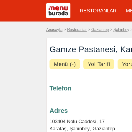
RESTORANLAR
M
Anasayfa
>
Restoranlar
>
Gaziantep
>
Şahinbey
Gamze Pastanesi, Ka
Menü (-)
Yol Tarifi
Yor
Telefon
-
Adres
103404 Nolu Caddesi, 17
Karataş
,
Şahinbey
,
Gaziantep