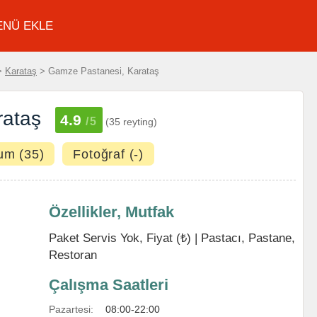
ENÜ EKLE
>
Karataş
> Gamze Pastanesi, Karataş
rataş
4.9
/5
(35 reyting)
um (35)
Fotoğraf (-)
Özellikler, Mutfak
Paket Servis Yok, Fiyat (₺) |
Pastacı
,
Pastane
,
Restoran
Çalışma Saatleri
Pazartesi:
08:00-22:00