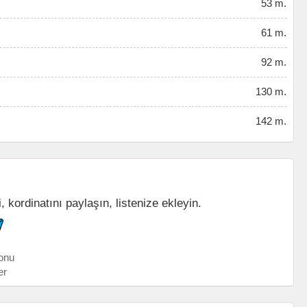
53 m.
61 m.
92 m.
130 m.
142 m.
kordinatını paylaşın, listenize ekleyin.
onu
er