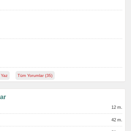
 Yaz
Tüm Yorumlar (35)
lar
12 m.
42 m.