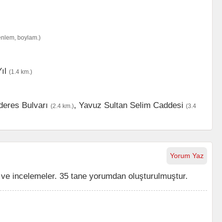
enlem, boylam.)
ıl
(1.4 km.)
eres Bulvarı
,
Yavuz Sultan Selim Caddesi
(2.4 km.)
(3.4
Yorum Yaz
e incelemeler. 35 tane yorumdan oluşturulmuştur.