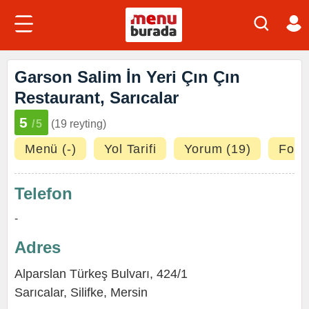
Garson Salim İn Yeri Çın Çın
Restaurant, Sarıcalar
5
/5
(19 reyting)
Menü (-)
Yol Tarifi
Yorum (19)
Fotoğ
Telefon
-
Adres
Alparslan Türkeş Bulvarı, 424/1
Sarıcalar,
Silifke
,
Mersin