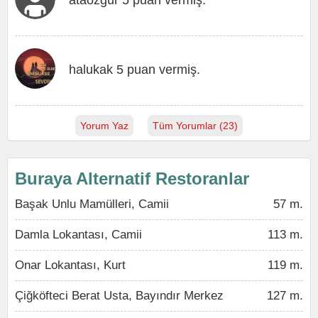
ataozgur 5 puan vermiş.
halukak 5 puan vermiş.
Yorum Yaz
Tüm Yorumlar (23)
Buraya Alternatif Restoranlar
Başak Unlu Mamülleri, Camii
57 m.
Damla Lokantası, Camii
113 m.
Onar Lokantası, Kurt
119 m.
Çiğköfteci Berat Usta, Bayındır Merkez
127 m.