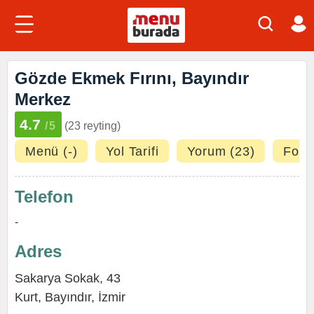
Gözde Ekmek Fırını, Bayındır
Merkez
4.7
/5
(23 reyting)
Menü (-)
Yol Tarifi
Yorum (23)
Fotoğ
Telefon
-
Adres
Sakarya Sokak, 43
Kurt,
Bayındır
,
İzmir