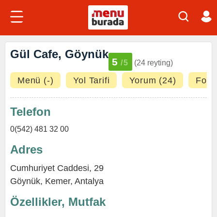
Gül Cafe, Göynük
5
/5
(24 reyting)
Menü (-)
Yol Tarifi
Yorum (24)
Fotoğ
Telefon
0(542) 481 32 00
Adres
Cumhuriyet Caddesi, 29
Göynük
,
Kemer
,
Antalya
Özellikler, Mutfak