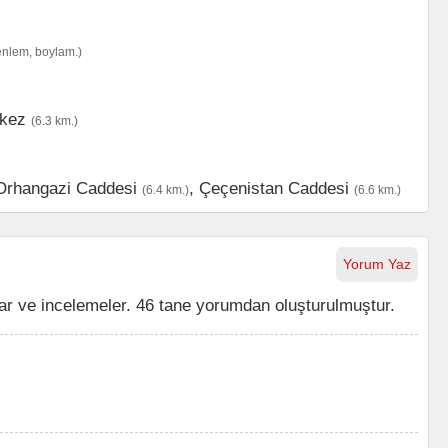
enlem, boylam.)
kez
(6.3 km.)
Orhangazi Caddesi
,
Çeçenistan Caddesi
(6.4 km.)
(6.6 km.)
Yorum Yaz
r ve incelemeler. 46 tane yorumdan oluşturulmuştur.