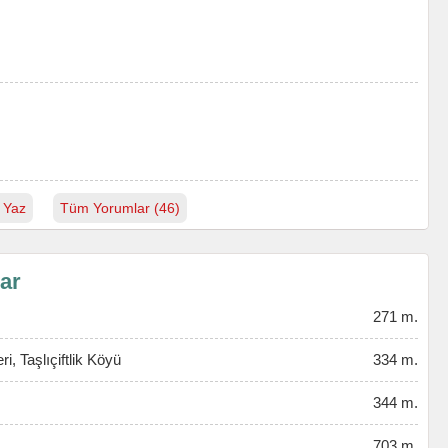
 Yaz
Tüm Yorumlar (46)
lar
271 m.
, Taşlıçiftlik Köyü
334 m.
344 m.
703 m.