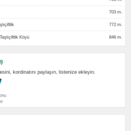
703 m.
ıçiftlik
772 m.
şlıçiftlik Köyü
846 m.
aş
esini, kordinatını paylaşın, listenize ekleyin.
onu
er