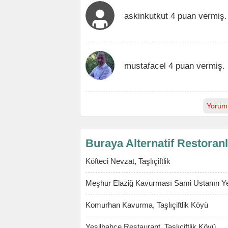
askinkutkut 4 puan vermiş.
mustafacel 4 puan vermiş.
Yorum
Buraya Alternatif Restoran
Köfteci Nevzat, Taşlıçiftlik
Meşhur Elaziğ Kavurması Sami Ustanın Yeri
Komurhan Kavurma, Taşlıçiftlik Köyü
Yeşilbahçe Restaurant, Taşlıçiftlik Köyü