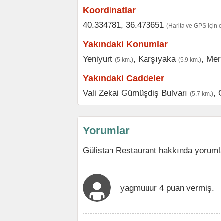
Koordinatlar
40.334781, 36.473651
(Harita ve GPS için 
Yakındaki Konumlar
Yeniyurt
,
Karşıyaka
,
Mer
(5 km.)
(5.9 km.)
Yakındaki Caddeler
Vali Zekai Gümüşdiş Bulvarı
,
(5.7 km.)
Yorumlar
Gülistan Restaurant hakkında yorumla
yagmuuur 4 puan vermiş.