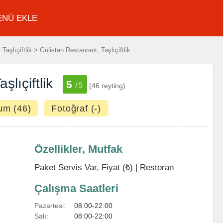
ENÜ EKLE
Taşlıçiftlik > Gülistan Restaurant, Taşlıçiftlik
şlıçiftlik
5
/5
(46 reyting)
um (46)
Fotoğraf (-)
Özellikler, Mutfak
Paket Servis Var, Fiyat (₺) |
Restoran
Çalışma Saatleri
Pazartesi:
08:00-22:00
Salı:
08:00-22:00