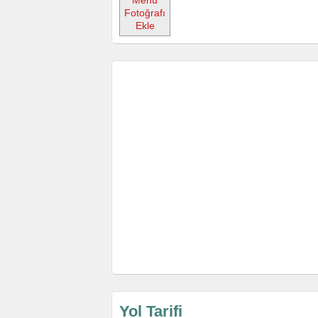
Menü
Fotoğrafı
Ekle
Yol Tarifi