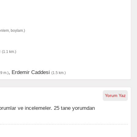
enlem, boylam.)
ü
(1.1 km.)
,
Erdemir Caddesi
9 m.)
(1.5 km.)
Yorum Yaz
rumlar ve incelemeler. 25 tane yorumdan