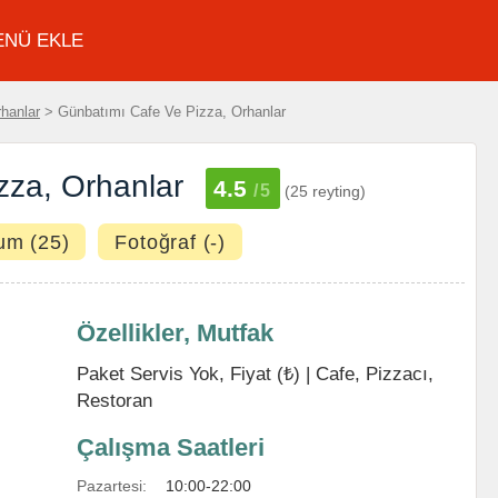
ENÜ EKLE
hanlar
> Günbatımı Cafe Ve Pizza, Orhanlar
zza, Orhanlar
4.5
/5
(25 reyting)
um (25)
Fotoğraf (-)
Özellikler, Mutfak
Paket Servis Yok, Fiyat (₺) |
Cafe
,
Pizzacı
,
Restoran
Çalışma Saatleri
Pazartesi:
10:00-22:00