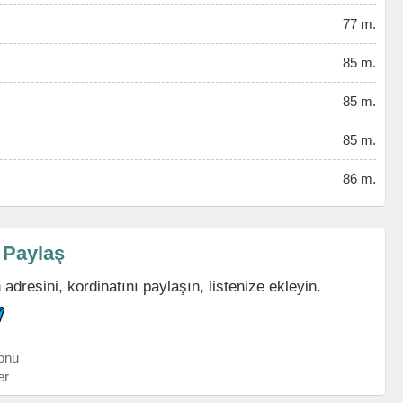
77 m.
85 m.
85 m.
85 m.
86 m.
 Paylaş
dresini, kordinatını paylaşın, listenize ekleyin.
onu
er