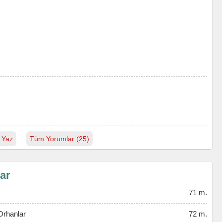
 Yaz
Tüm Yorumlar (25)
lar
71 m.
Orhanlar
72 m.