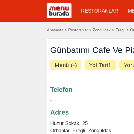
RESTORANLAR
M
Anasayfa
>
Restoranlar
>
Zonguldak
>
Ereğli
>
Or
Günbatımı Cafe Ve Pi
Menü (-)
Yol Tarifi
Yor
Telefon
-
Adres
Huzur Sokak, 25
Orhanlar
,
Ereğli
,
Zonguldak