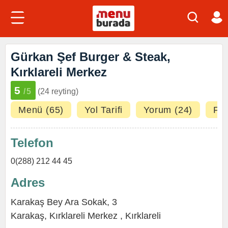
Gürkan Şef Burger & Steak,
Kırklareli Merkez
5
/5
(24 reyting)
Menü (65)
Yol Tarifi
Yorum (24)
Fot
Telefon
0(288) 212 44 45
Adres
Karakaş Bey Ara Sokak, 3
Karakaş,
Kırklareli Merkez
,
Kırklareli