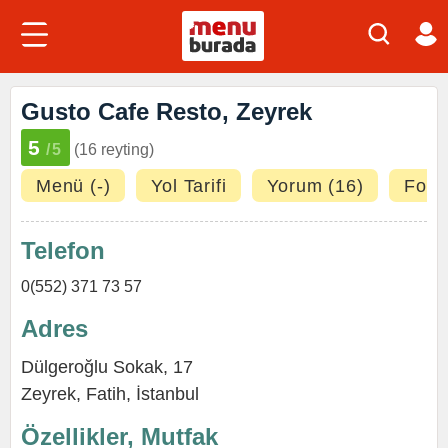
Gusto Cafe Resto, Zeyrek
5
/5
(16 reyting)
Menü (-)
Yol Tarifi
Yorum (16)
Fotoğ
Telefon
0(552) 371 73 57
Adres
Dülgeroğlu Sokak, 17
Zeyrek
,
Fatih
,
İstanbul
Özellikler, Mutfak