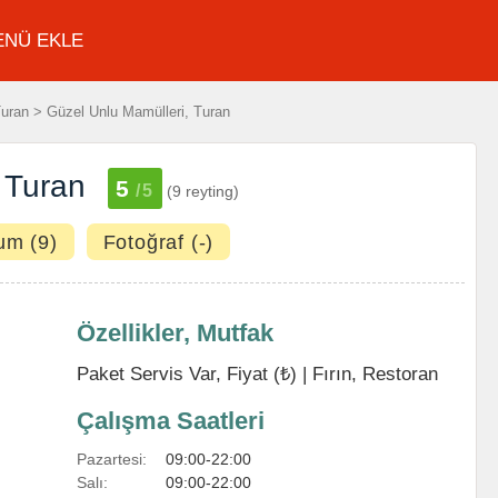
ENÜ EKLE
uran > Güzel Unlu Mamülleri, Turan
 Turan
5
/5
(9 reyting)
um (9)
Fotoğraf (-)
Özellikler, Mutfak
Paket Servis Var, Fiyat (₺) |
Fırın
,
Restoran
Çalışma Saatleri
Pazartesi:
09:00-22:00
Salı:
09:00-22:00