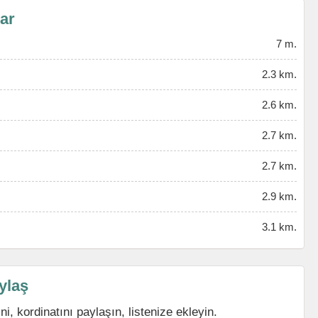
lar
7 m.
2.3 km.
2.6 km.
2.7 km.
2.7 km.
2.9 km.
3.1 km.
ylaş
i, kordinatını paylaşın, listenize ekleyin.