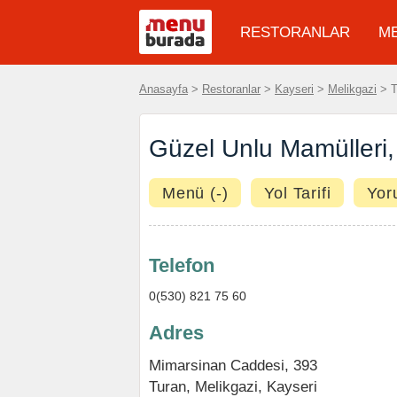
RESTORANLAR
M
Anasayfa
>
Restoranlar
>
Kayseri
>
Melikgazi
> T
Güzel Unlu Mamülleri,
Menü (-)
Yol Tarifi
Yor
Telefon
0(530) 821 75 60
Adres
Mimarsinan Caddesi, 393
Turan,
Melikgazi
,
Kayseri