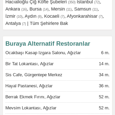
Hacıalioğlu Çiğ Köfte Şubeleri
İstanbul
,
(350)
(72)
Ankara
,
Bursa
,
Mersin
,
Samsun
,
(16)
(14)
(11)
(11)
İzmir
,
Aydın
,
Kocaeli
,
Afyonkarahisar
,
(10)
(8)
(7)
(7)
Antalya
|
Tüm Şehirlere Bak
(7)
Buraya Alternatif Restoranlar
Ocakbaşı Kasap Izgara Salonu, Ağızlar
6 m.
Bir Tat Lokantası, Ağızlar
14 m.
Sis Cafe, Gürgentepe Merkez
34 m.
Hayal Pastanesi, Ağızlar
36 m.
Berrak Ekmek Fırını, Ağızlar
52 m.
Mevsim Lokantası, Ağızlar
52 m.