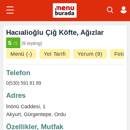
Hacıalioğlu Çiğ Köfte, Ağızlar
5
/5
(9 reyting)
Menü (-)
Yol Tarifi
Yorum (9)
Fotoğr
Telefon
0(530) 591 81 89
Adres
İnönü Caddesi, 1
Akyurt,
Gürgentepe
,
Ordu
Özellikler, Mutfak