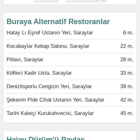
Buraya Alternatif Restoranlar
Hatay Lı Eşref Ustanın Yeri, Saraylar
6 m.
Kocabaylar Kebap Salonu, Saraylar
22 m.
Pillavi, Saraylar
28 m.
Köfteci Kadir Usta, Saraylar
33 m.
Denizlisporlu Cengizin Yeri, Saraylar
39 m.
Şekerim Pide Cihat Ustanın Yeri, Saraylar
42 m.
Tarihi Kaleiçi Kurukahvecisi, Saraylar
45 m.
Hajay Dürüm'ü Paylaş