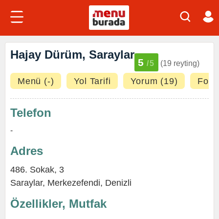
Hajay Dürüm, Saraylar
5
/5
(19 reyting)
Menü (-)
Yol Tarifi
Yorum (19)
Fotoğ
Telefon
-
Adres
486. Sokak, 3
Saraylar
,
Merkezefendi
,
Denizli
Özellikler, Mutfak