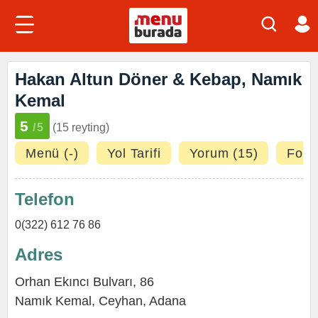
Hakan Altun Döner & Kebap, Namık
Kemal
5
/5
(15 reyting)
Menü (-)
Yol Tarifi
Yorum (15)
Fotoğ
Telefon
0(322) 612 76 86
Adres
Orhan Ekıncı Bulvarı, 86
Namık Kemal
,
Ceyhan
,
Adana