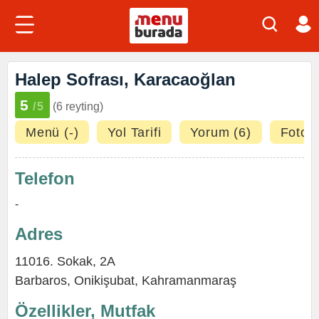
Halep Sofrası, Karacaoğlan
5
/5
(6 reyting)
Menü (-)
Yol Tarifi
Yorum (6)
Fotoğr
Telefon
-
Adres
11016. Sokak, 2A
Barbaros,
Onikişubat
,
Kahramanmaraş
Özellikler, Mutfak