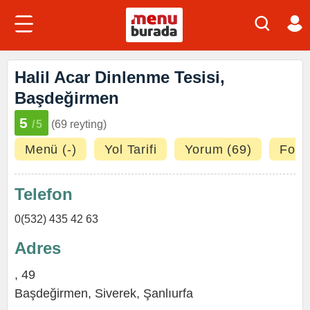
Halil Acar Dinlenme Tesisi,
Başdeğirmen
5
/5
(69 reyting)
Menü (-)
Yol Tarifi
Yorum (69)
Fotoğ
Telefon
0(532) 435 42 63
Adres
, 49
Başdeğirmen,
Siverek
,
Şanlıurfa