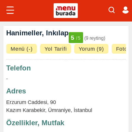
Hanimeller, Inkılap
5
/5
(9 reyting)
Menü (-)
Yol Tarifi
Yorum (9)
Fotoğr
Telefon
-
Adres
Erzurum Caddesi, 90
Kazım Karabekir
,
Ümraniye
,
İstanbul
Özellikler, Mutfak