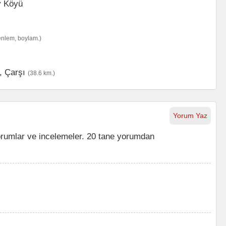
enlem, boylam.)
,
Çarşı
(38.6 km.)
Yorum Yaz
orumlar ve incelemeler. 20 tane yorumdan