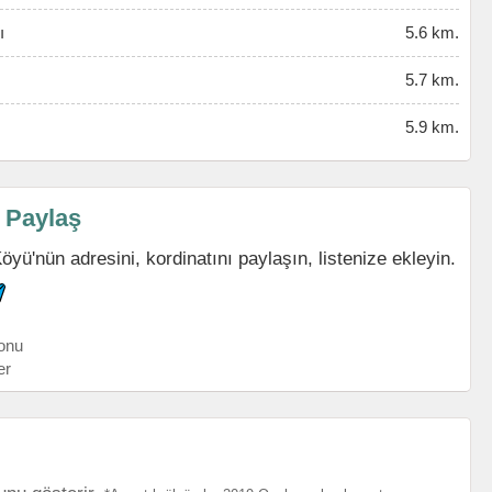
ı
5.6 km.
5.7 km.
5.9 km.
i Paylaş
yü'nün adresini, kordinatını paylaşın, listenize ekleyin.
onu
er