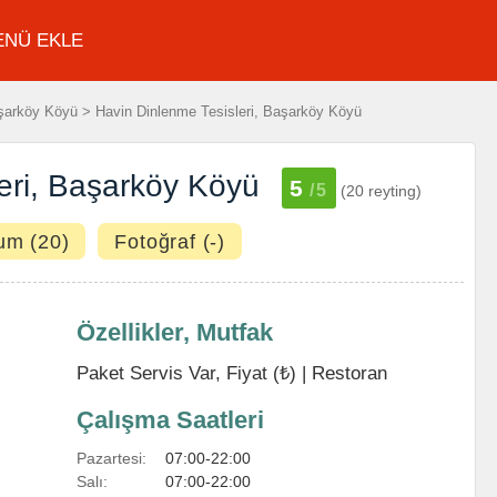
ENÜ EKLE
arköy Köyü > Havin Dinlenme Tesisleri, Başarköy Köyü
eri, Başarköy Köyü
5
/5
(20 reyting)
um (20)
Fotoğraf (-)
Özellikler, Mutfak
Paket Servis Var, Fiyat (₺) |
Restoran
Çalışma Saatleri
Pazartesi:
07:00-22:00
Salı:
07:00-22:00