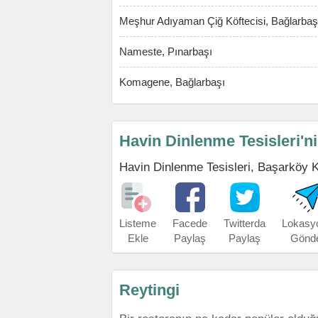
Meşhur Adıyaman Çiğ Köftecisi, Bağlarbaş
Nameste, Pınarbaşı
Komagene, Bağlarbaşı
Havin Dinlenme Tesisleri'n
Havin Dinlenme Tesisleri, Başarköy Kö
Listeme
Facede
Twitterda
Lokasy
Ekle
Paylaş
Paylaş
Gönd
Reytingi