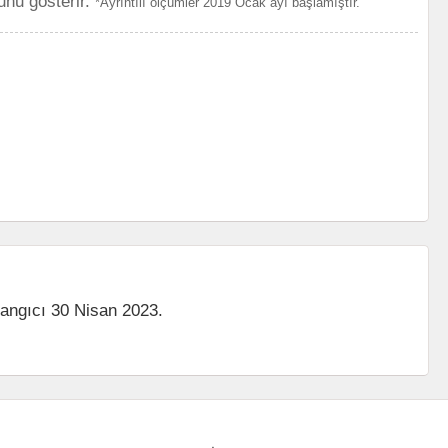
unu gösterir.
*Ayrıntılı ölçümler 2019 Ocak ayı başlamıştır.
langıcı 30 Nisan 2023.