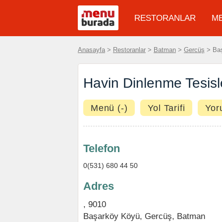
RESTORANLAR
M
Anasayfa
>
Restoranlar
>
Batman
>
Gercüş
> Baş
Havin Dinlenme Tesisl
Menü (-)
Yol Tarifi
Yor
Telefon
0(531) 680 44 50
Adres
, 9010
Başarköy Köyü,
Gercüş
,
Batman