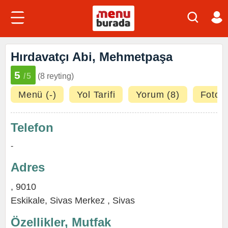
Hırdavatçı Abi, Mehmetpaşa
5
/5
(8 reyting)
Menü (-)
Yol Tarifi
Yorum (8)
Fotoğr
Telefon
-
Adres
, 9010
Eskikale
,
Sivas Merkez
,
Sivas
Özellikler, Mutfak