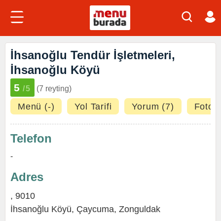
İhsanoğlu Tendür İşletmeleri,
İhsanoğlu Köyü
5
/5
(7 reyting)
Menü (-)
Yol Tarifi
Yorum (7)
Fotoğr
Telefon
-
Adres
, 9010
İhsanoğlu Köyü,
Çaycuma
,
Zonguldak