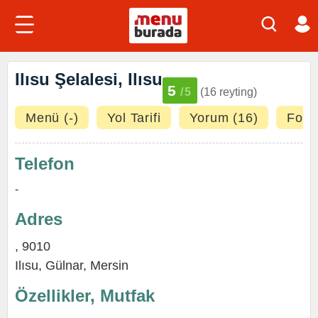
Ilısu Şelalesi, Ilısu
5
/5
(16 reyting)
Menü (-)
Yol Tarifi
Yorum (16)
Fotoğ
Telefon
-
Adres
, 9010
Ilısu,
Gülnar
,
Mersin
Özellikler, Mutfak