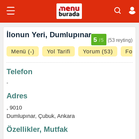
İlonun Yeri, Dumlupınar
5
/5
(53 reyting)
Menü (-)
Yol Tarifi
Yorum (53)
Fotoğ
Telefon
-
Adres
, 9010
Dumlupınar,
Çubuk
,
Ankara
Özellikler, Mutfak