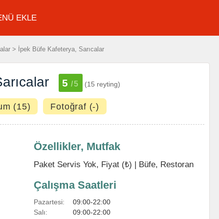
ENÜ EKLE
alar > İpek Büfe Kafeterya, Sarıcalar
arıcalar
5
/5
(15 reyting)
um (15)
Fotoğraf (-)
Özellikler, Mutfak
Paket Servis Yok, Fiyat (₺) |
Büfe
,
Restoran
Çalışma Saatleri
Pazartesi:
09:00-22:00
Salı:
09:00-22:00