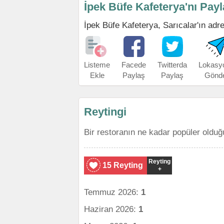
İpek Büfe Kafeterya'nı Pay
İpek Büfe Kafeterya, Sarıcalar'ın adres
Listeme
Facede
Twitterda
Lokasy
Ekle
Paylaş
Paylaş
Gönd
Reytingi
Bir restoranın ne kadar popüler olduğ
Reyting
15 Reyting
+
Temmuz 2026:
1
Haziran 2026:
1