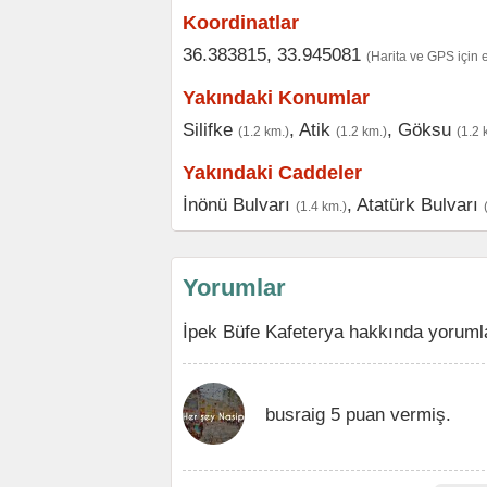
Koordinatlar
36.383815, 33.945081
(Harita ve GPS için 
Yakındaki Konumlar
Silifke
,
Atik
,
Göksu
(1.2 km.)
(1.2 km.)
(1.2 
Yakındaki Caddeler
İnönü Bulvarı
,
Atatürk Bulvarı
(1.4 km.)
Yorumlar
İpek Büfe Kafeterya hakkında yorumla
busraig 5 puan vermiş.