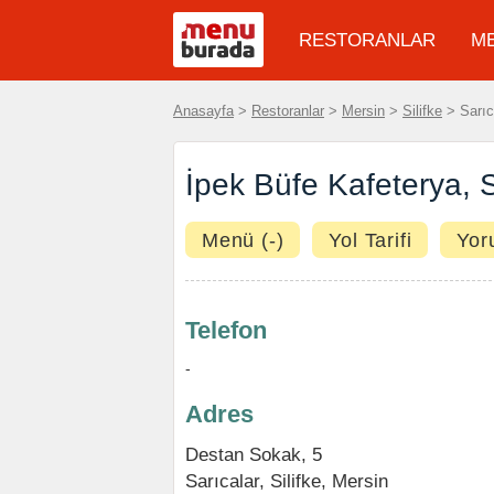
RESTORANLAR
M
Anasayfa
>
Restoranlar
>
Mersin
>
Silifke
> Sarıc
İpek Büfe Kafeterya, S
Menü (-)
Yol Tarifi
Yor
Telefon
-
Adres
Destan Sokak, 5
Sarıcalar,
Silifke
,
Mersin