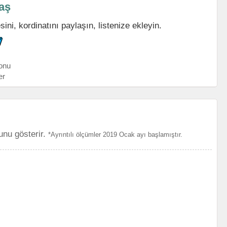
laş
ini, kordinatını paylaşın, listenize ekleyin.
onu
er
unu gösterir.
*Ayrıntılı ölçümler 2019 Ocak ayı başlamıştır.