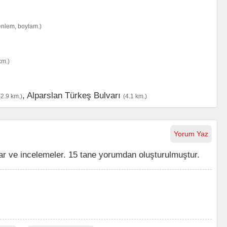
enlem, boylam.)
km.)
,
Alparslan Türkeş Bulvarı
(2.9 km.)
(4.1 km.)
Yorum Yaz
r ve incelemeler. 15 tane yorumdan oluşturulmuştur.