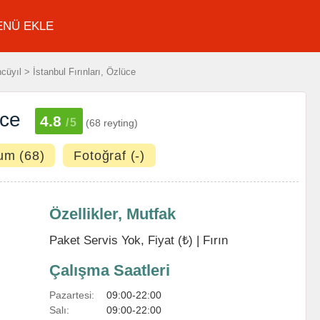
ENÜ EKLE
üyıl > İstanbul Fırınları, Özlüce
üce
4.8
/5
(68 reyting)
um (68)
Fotoğraf (-)
Özellikler, Mutfak
Paket Servis Yok, Fiyat (₺) |
Fırın
Çalışma Saatleri
Pazartesi:
09:00-22:00
Salı:
09:00-22:00