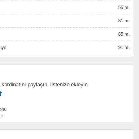
55 m.
81 m.
85 m.
yıl
91 m.
 kordinatını paylaşın, listenize ekleyin.
onu
er