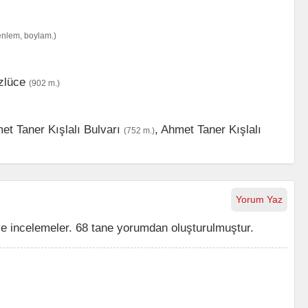
enlem, boylam.)
zlüce
(902 m.)
et Taner Kışlalı Bulvarı
,
Ahmet Taner Kışlalı
(752 m.)
Yorum Yaz
ve incelemeler. 68 tane yorumdan oluşturulmuştur.