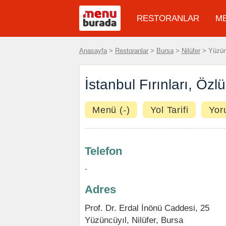
RESTORANLAR
M
Anasayfa
>
Restoranlar
>
Bursa
>
Nilüfer
> Yüzünc
İstanbul Fırınları, Özl
Menü (-)
Yol Tarifi
Yor
Telefon
-
Adres
Prof. Dr. Erdal İnönü Caddesi, 25
Yüzüncüyıl,
Nilüfer
,
Bursa