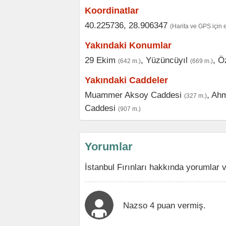
Koordinatlar
40.225736, 28.906347
(Harita ve GPS için 
Yakındaki Konumlar
29 Ekim
,
Yüzüncüyıl
,
Ö
(642 m.)
(669 m.)
Yakındaki Caddeler
Muammer Aksoy Caddesi
,
Ahm
(327 m.)
Caddesi
(907 m.)
Yorumlar
İstanbul Fırınları hakkında yorumlar 
Nazso 4 puan vermiş.