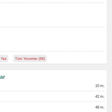
 Yaz
Tüm Yorumlar (68)
lar
10 m.
42 m.
48 m.