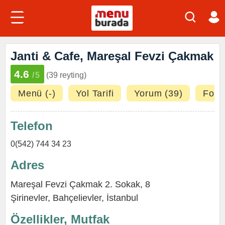
Janti & Cafe, Mareşal Fevzi Çakmak
4.6
/5
(39 reyting)
Menü (-)
Yol Tarifi
Yorum (39)
Fotoğ
Telefon
0(542) 744 34 23
Adres
Mareşal Fevzi Çakmak 2. Sokak, 8
Şirinevler
,
Bahçelievler
,
İstanbul
Özellikler, Mutfak