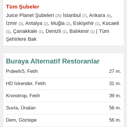
Tüm Şubeler
Juice Planet Şubeleri
İstanbul
,
Ankara
,
(25)
(7)
(6)
İzmir
,
Antalya
,
Muğla
,
Eskişehir
,
Kocaeli
(3)
(2)
(2)
(1)
,
Çanakkale
,
Denizli
,
Balıkesir
|
Tüm
(1)
(1)
(1)
(1)
Şehirlere Bak
Buraya Alternatif Restoranlar
Pıdeellı5, Fetih
27 m.
HD İskender, Fetih
31 m.
Kronotrop, Fetih
39 m.
Suvla, Ünalan
56 m.
Dem, Göztepe
56 m.