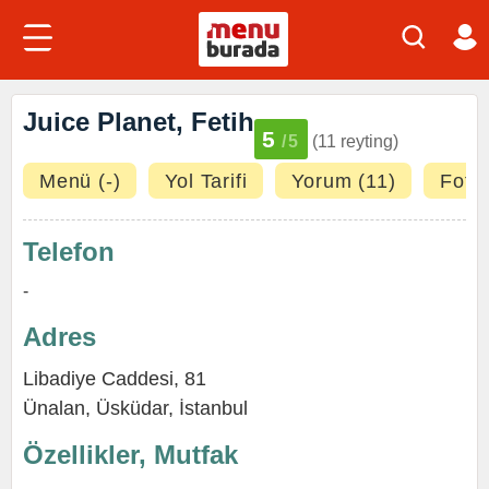
Juice Planet, Fetih
5
/5
(11 reyting)
Menü (-)
Yol Tarifi
Yorum (11)
Fotoğ
Telefon
-
Adres
Libadiye Caddesi, 81
Ünalan
,
Üsküdar
,
İstanbul
Özellikler, Mutfak